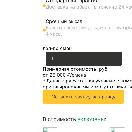
Стандартная гарантия
Доставка на объект в течение 24 ча
Срочный выезд
В экстренных ситуациях готовы орг
4 часа
.
Кол-во смен
Примерная стоимость
, руб
от 25 000 ₽/смена
* Данные расчета, полученные с пом
ориентировочными и могут отличать
Оставить заявку на аренду
В стоимость
включены
: