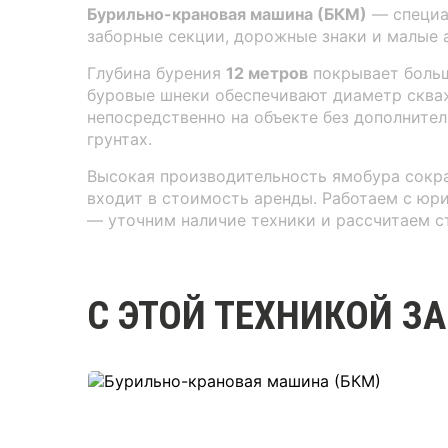
Бурильно-крановая машина (БКМ)
— специал
заборные секции, дорожные знаки и малые
Глубина бурения
12 метров
покрывает больш
буровые шнеки обеспечивают диаметр скв
непосредственно на объекте без дополнител
грунтах.
Высокая производительность ямобура сокра
входит в стоимость аренды. Работаем с юр
— уточним наличие техники и рассчитаем с
С ЭТОЙ ТЕХНИКОЙ З