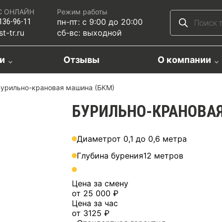
С ОНЛАЙН
Режим работы
 136-96-11
пн-пт: с 9:00 до 20:00
t-tr.ru
сб-вс: выходной
ги
Отзывы
О компании
урильно-крановая машина (БКМ)
БУРИЛЬНО-КРАНОВА
Диаметр
от 0,1 до 0,6 метра
Глубина бурения
12 метров
Цена за смену
от 25 000 ₽
Цена за час
от 3125 ₽