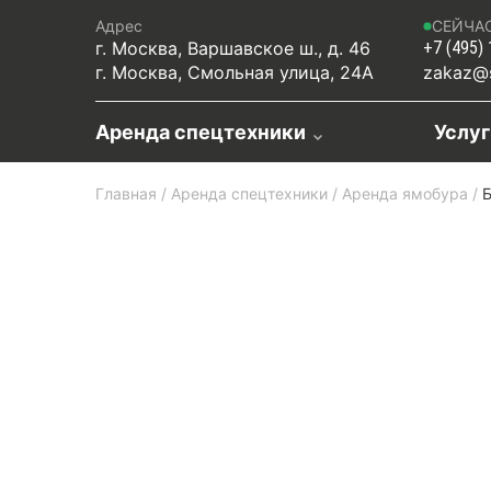
Адрес
СЕЙЧА
г. Москва, Варшавское ш., д. 46
+7 (495)
г. Москва, Смольная улица, 24А
zakaz@s
Аренда спецтехники
Услу
Главная
/
Аренда спецтехники
/
Аренда ямобура
/
Б